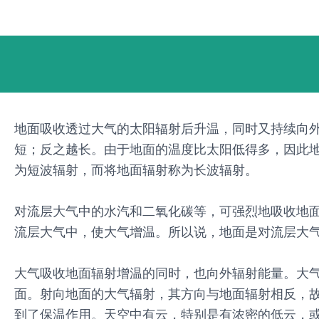
跳
Post
至
navigation
内
容
地面吸收透过大气的太阳辐射后升温，同时又持续向
短；反之越长。由于地面的温度比太阳低得多，因此
为短波辐射，而将地面辐射称为长波辐射。
对流层大气中的水汽和二氧化碳等，可强烈地吸收地面
流层大气中，使大气增温。所以说，地面是对流层大
大气吸收地面辐射增温的同时，也向外辐射能量。大
面。射向地面的大气辐射，其方向与地面辐射相反，
到了保温作用。天空中有云，特别是有浓密的低云，