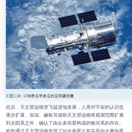
此后，天文望远镜突飞猛进地发展，人类对宇宙的认识也
逐步扩展、加深。赫歇耳借助天文望远镜将观测范围扩展
到太阳系之外，确认了由众多恒星构成的银河系的存在。
哈勃通过天文望远镜发现了仙女座星云其实是由大量恒星