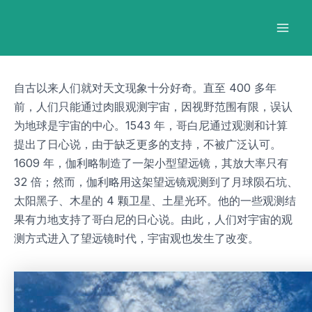
跳
Post
Mai
至
navigation
Men
内
容
自古以来人们就对天文现象十分好奇。直至 400 多年
前，人们只能通过肉眼观测宇宙，因视野范围有限，误认
为地球是宇宙的中心。1543 年，哥白尼通过观测和计算
提出了日心说，由于缺乏更多的支持，不被广泛认可。
1609 年，伽利略制造了一架小型望远镜，其放大率只有
32 倍；然而，伽利略用这架望远镜观测到了月球陨石坑、
太阳黑子、木星的 4 颗卫星、土星光环。他的一些观测结
果有力地支持了哥白尼的日心说。由此，人们对宇宙的观
测方式进入了望远镜时代，宇宙观也发生了改变。